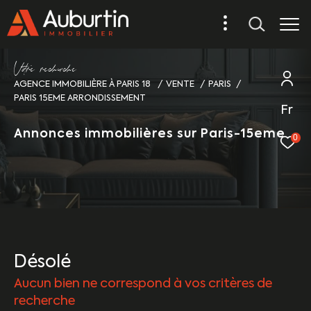
V
o
r
e
r
e
c
e
c
e
AGENCE IMMOBILIÈRE À PARIS 18
VENTE
PARIS
PARIS 15EME ARRONDISSEMENT
Fr
Annonces immobilières sur Paris-15eme
0
Désolé
Aucun bien ne correspond à vos critères de
recherche