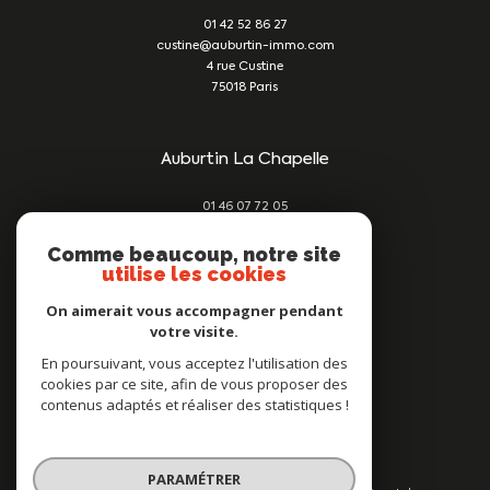
01 42 52 86 27
custine@auburtin-immo.com
4 rue Custine
75018
Paris
Auburtin La Chapelle
01 46 07 72 05
damien@auburtin-immo.com
209 rue du Faubourg St Denis
Comme beaucoup, notre site
utilise les cookies
75010
Paris
On aimerait vous accompagner pendant
votre visite.
Nous suivre sur
En poursuivant, vous acceptez l'utilisation des
cookies par ce site, afin de vous proposer des
contenus adaptés et réaliser des statistiques !
PARAMÉTRER