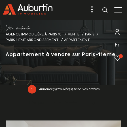
V
o
r
e
r
e
c
e
c
e
AGENCE IMMOBILIÈRE À PARIS 18
VENTE
PARIS
PARIS 11EME ARRONDISSEMENT
APPARTEMENT
Fr
Appartement à vendre sur Paris-11eme
0
1
Annonce(s) trouvée(s) selon vos critères
Trier par
Les plus récentes