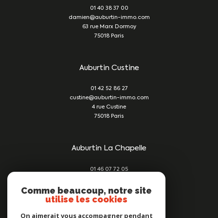
01 40 38 37 00
damien@auburtin-immo.com
63 rue Marx Dormoy
75018
Paris
Auburtin Custine
01 42 52 86 27
custine@auburtin-immo.com
4 rue Custine
75018
Paris
Auburtin La Chapelle
01 46 07 72 05
damien@auburtin-immo.com
209 rue du Faubourg St Denis
Comme beaucoup, notre site
utilise les cookies
75010
Paris
On aimerait vous accompagner pendant