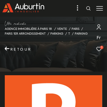
V
o
r
e
r
e
c
e
c
e
AGENCE IMMOBILIÈRE À PARIS 18
VENTE
PARIS
PARIS 1ER ARRONDISSEMENT
PARKING
T
PARKING
Fr
0
RETOUR