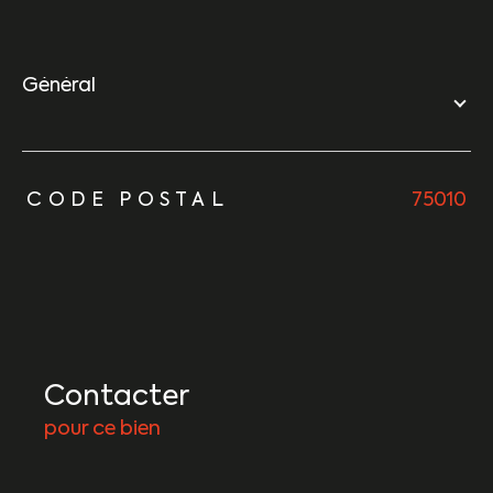
général
TRAD_ZEPHYR_Caracteristique
TRAD_ZEPHYR_Valeurs
CODE POSTAL
75010
Contacter
pour ce bien