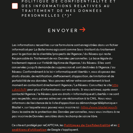
POLITIQUE DE CONFIDENTIALITÉ ET
DES INFORMATIONS RELATIVES AU
TRAITEMENT DE MES DONNÉES
PERSONNELLES (*)*
ENVOYER
Les informations recueillies sur ce formulaire sont enregistrées dans un fichier
informatisé par La Boite Immo agissant comme Sous-traitant du traitement
pour la gestion de la clientèle/prospects de l'Agence / du Réseau qui reste
Responsable du Traitement de vos Données personnelles. La base légale du
traitement repose sur l'intérêt légitime de l'Agence / du Réseau. Elles sont
conservées jusqu'à demande de suppression et sont destinées à l'Agence / au
Réseau. Conformément à la loi « informatique et libertés », vous disposez des
droits d’accès, de rectification, d’effacement, d’opposition, de limitation et de
portabilité de vos données. Vous pouvez retirer votre consentement à tout
moment en contactant directement l’Agence / Le Réseau. Consultez le site
http
s://cnil.fr/fr
pour plus d’informations sur vos droits. Si vous estimez, après avoir
contacté l'Agence / le Réseau, que vos droits « Informatique et Libertés » ne sont
pas respectés, vous pouvez adresser une réclamation à la CNIL. Nous vous
informons de l’existence de la liste d'opposition au démarchage téléphonique «
Bloctel », sur laquelle vous pouvez vous inscrire ici :
https://www.bloctel.gouv.fr
.
Dans le cadre de la protection des Données personnelles, nous vous invitons à ne
pas inscrire de Données sensibles dans le champ de saisie libre.
Ce site est protégé par reCAPTCHA, les
Politiques de Confidentialité
et es
C
onditions d'utilisation
de Google s'appliquent.