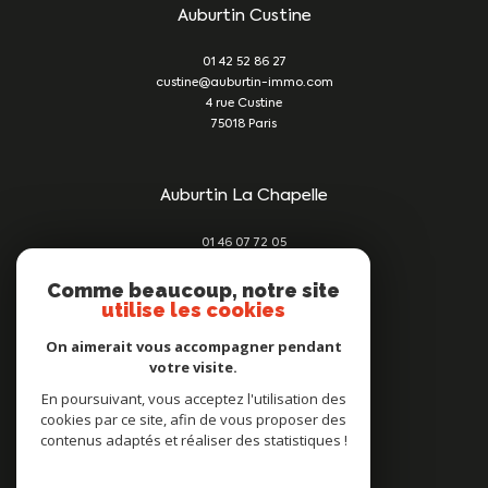
Auburtin Custine
01 42 52 86 27
custine@auburtin-immo.com
4 rue Custine
75018
Paris
Auburtin La Chapelle
01 46 07 72 05
damien@auburtin-immo.com
209 rue du Faubourg St Denis
Comme beaucoup, notre site
utilise les cookies
75010
Paris
On aimerait vous accompagner pendant
votre visite.
Nous suivre sur
En poursuivant, vous acceptez l'utilisation des
cookies par ce site, afin de vous proposer des
contenus adaptés et réaliser des statistiques !