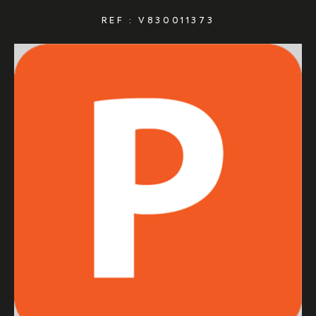
REF : V830011373