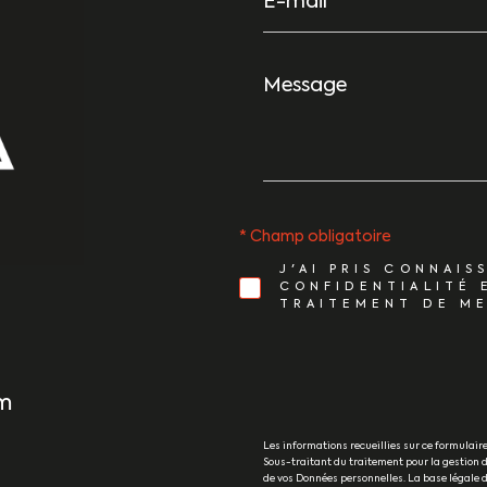
*
Message
*
* Champ obligatoire
J'AI PRIS CONNAIS
CONFIDENTIALITÉ 
TRAITEMENT DE ME
m
Les informations recueillies sur ce formulai
Sous-traitant du traitement pour la gestion d
de vos Données personnelles. La base légale du