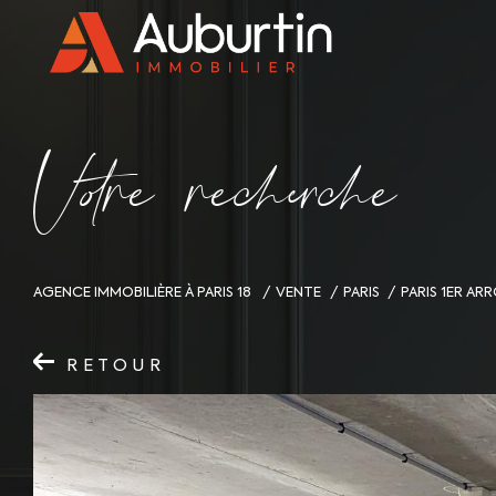
V
o
r
e
r
e
c
e
c
e
AGENCE IMMOBILIÈRE À PARIS 18
VENTE
PARIS
PARIS 1ER A
RETOUR