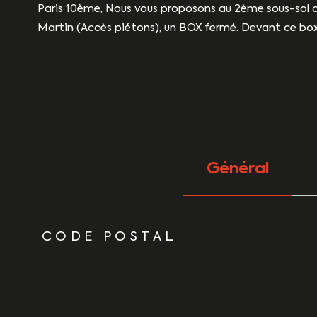
Paris 10ème, Nous vous proposons au 2ème sous-sol d'u
Martin (Accès piétons), un BOX fermé. Devant ce box, 
Général
TRAD_ZEPHYR_Caracteristique
TRAD_ZEPHYR_Vale
CODE POSTAL