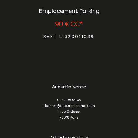
Emplacement Parking
90 €
CC*
REF : L1320011039
Auburtin Vente
01 42 05 84 03
damien@auburtin-immo.com
1 rue Ordener
75018
Paris
Auburtin Gestion