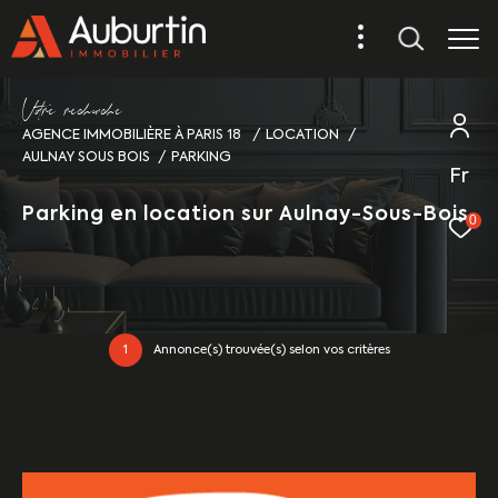
V
o
r
e
r
e
c
e
c
e
AGENCE IMMOBILIÈRE À PARIS 18
LOCATION
AULNAY SOUS BOIS
PARKING
Fr
Parking en location sur Aulnay-Sous-Bois
0
1
Annonce(s) trouvée(s) selon vos critères
Trier par
Les plus récentes