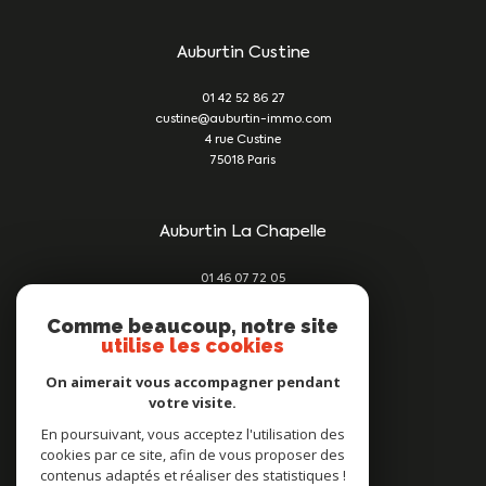
Auburtin Custine
01 42 52 86 27
custine@auburtin-immo.com
4 rue Custine
75018
Paris
Auburtin La Chapelle
01 46 07 72 05
damien@auburtin-immo.com
209 rue du Faubourg St Denis
Comme beaucoup, notre site
utilise les cookies
75010
Paris
On aimerait vous accompagner pendant
votre visite.
Nous suivre sur
En poursuivant, vous acceptez l'utilisation des
cookies par ce site, afin de vous proposer des
contenus adaptés et réaliser des statistiques !