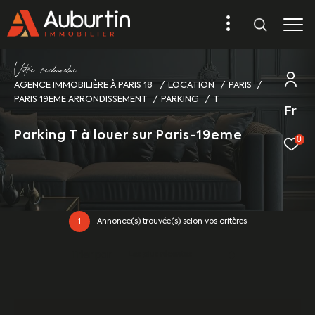
V
o
r
e
r
e
c
e
c
e
AGENCE IMMOBILIÈRE À PARIS 18
LOCATION
PARIS
PARIS 19EME ARRONDISSEMENT
PARKING
T
Fr
Parking T à louer sur Paris-19eme
0
1
Annonce(s) trouvée(s) selon vos critères
Trier par
Les plus récentes