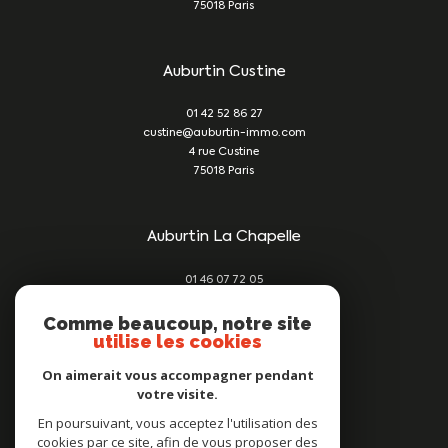
75018
Paris
Auburtin Custine
01 42 52 86 27
custine@auburtin-immo.com
4 rue Custine
75018
Paris
Auburtin La Chapelle
01 46 07 72 05
damien@auburtin-immo.com
209 rue du Faubourg St Denis
Comme beaucoup, notre site
utilise les cookies
75010
Paris
On aimerait vous accompagner pendant
votre visite.
Nous suivre sur
En poursuivant, vous acceptez l'utilisation des
cookies par ce site, afin de vous proposer des