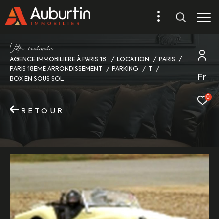
V
o
r
e
r
e
c
e
c
e
AGENCE IMMOBILIÈRE À PARIS 18
LOCATION
PARIS
PARIS 18EME ARRONDISSEMENT
PARKING
T
Fr
BOX EN SOUS SOL
0
RETOUR