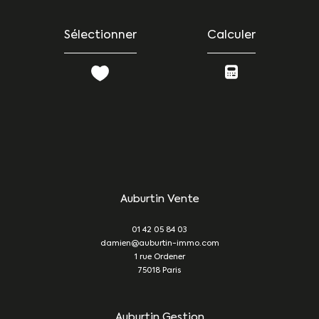
Sélectionner
Calculer
Auburtin Vente
01 42 05 84 03
damien@auburtin-immo.com
1 rue Ordener
75018
Paris
Auburtin Gestion