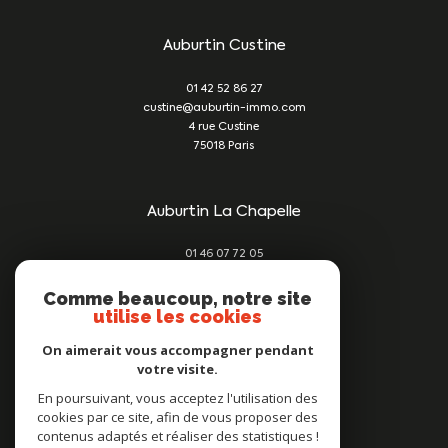
Auburtin Custine
01 42 52 86 27
custine@auburtin-immo.com
4 rue Custine
75018
Paris
Auburtin La Chapelle
01 46 07 72 05
damien@auburtin-immo.com
209 rue du Faubourg St Denis
Comme beaucoup, notre site
utilise les cookies
75010
Paris
On aimerait vous accompagner pendant
votre visite.
Nous suivre sur
En poursuivant, vous acceptez l'utilisation des
cookies par ce site, afin de vous proposer des
contenus adaptés et réaliser des statistiques !