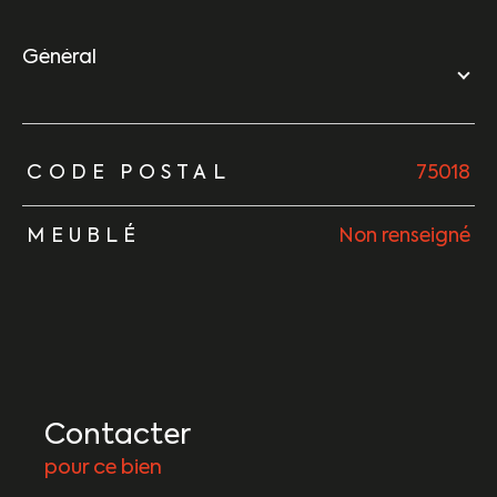
général
TRAD_ZEPHYR_Caracteristique
TRAD_ZEPHYR_Valeurs
CODE POSTAL
75018
MEUBLÉ
Non renseigné
Contacter
pour ce bien