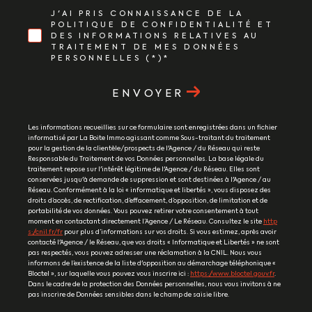
J'AI PRIS CONNAISSANCE DE LA
POLITIQUE DE CONFIDENTIALITÉ ET
DES INFORMATIONS RELATIVES AU
TRAITEMENT DE MES DONNÉES
PERSONNELLES (*)*
ENVOYER
Les informations recueillies sur ce formulaire sont enregistrées dans un fichier
informatisé par La Boite Immo agissant comme Sous-traitant du traitement
pour la gestion de la clientèle/prospects de l'Agence / du Réseau qui reste
Responsable du Traitement de vos Données personnelles. La base légale du
traitement repose sur l'intérêt légitime de l'Agence / du Réseau. Elles sont
conservées jusqu'à demande de suppression et sont destinées à l'Agence / au
Réseau. Conformément à la loi « informatique et libertés », vous disposez des
droits d’accès, de rectification, d’effacement, d’opposition, de limitation et de
portabilité de vos données. Vous pouvez retirer votre consentement à tout
moment en contactant directement l’Agence / Le Réseau. Consultez le site
http
s://cnil.fr/fr
pour plus d’informations sur vos droits. Si vous estimez, après avoir
contacté l'Agence / le Réseau, que vos droits « Informatique et Libertés » ne sont
pas respectés, vous pouvez adresser une réclamation à la CNIL. Nous vous
informons de l’existence de la liste d'opposition au démarchage téléphonique «
Bloctel », sur laquelle vous pouvez vous inscrire ici :
https://www.bloctel.gouv.fr
.
Dans le cadre de la protection des Données personnelles, nous vous invitons à ne
pas inscrire de Données sensibles dans le champ de saisie libre.