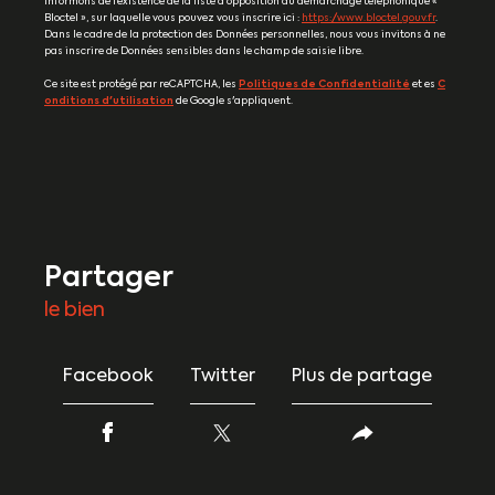
informons de l’existence de la liste d'opposition au démarchage téléphonique «
Bloctel », sur laquelle vous pouvez vous inscrire ici :
https://www.bloctel.gouv.fr
.
Dans le cadre de la protection des Données personnelles, nous vous invitons à ne
pas inscrire de Données sensibles dans le champ de saisie libre.
Ce site est protégé par reCAPTCHA, les
Politiques de Confidentialité
et es
C
onditions d'utilisation
de Google s'appliquent.
partager
le bien
Facebook
Twitter
Plus de partage