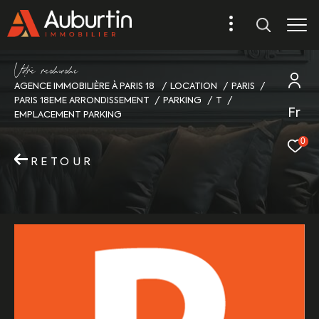
V
o
r
e
r
e
c
e
c
e
AGENCE IMMOBILIÈRE À PARIS 18
LOCATION
PARIS
PARIS 18EME ARRONDISSEMENT
PARKING
T
Fr
EMPLACEMENT PARKING
0
RETOUR