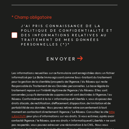
* Champ obligatoire
J'AI PRIS CONNAISSANCE DE LA
POLITIQUE DE CONFIDENTIALITÉ ET
DES INFORMATIONS RELATIVES AU
TRAITEMENT DE MES DONNÉES
PERSONNELLES (*)*
ENVOYER
Les informations recueillies sur ce formulaire sont enregistrées dans un fichier
informatisé par La Boite Immo agissant comme Sous-traitant du traitement
pour la gestion de la clientèle/prospects de l'Agence / du Réseau qui reste
Responsable du Traitement de vos Données personnelles. La base légale du
traitement repose sur l'intérêt légitime de l'Agence / du Réseau. Elles sont
conservées jusqu'à demande de suppression et sont destinées à l'Agence / au
Réseau. Conformément à la loi « informatique et libertés », vous disposez des
droits d’accès, de rectification, d’effacement, d’opposition, de limitation et de
portabilité de vos données. Vous pouvez retirer votre consentement à tout
moment en contactant directement l’Agence / Le Réseau. Consultez le site
http
s://cnil.fr/fr
pour plus d’informations sur vos droits. Si vous estimez, après avoir
contacté l'Agence / le Réseau, que vos droits « Informatique et Libertés » ne sont
pas respectés, vous pouvez adresser une réclamation à la CNIL. Nous vous