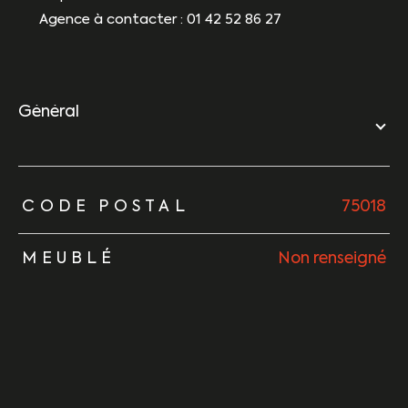
Agence à contacter : 01 42 52 86 27
général
TRAD_ZEPHYR_Caracteristique
TRAD_ZEPHYR_Valeurs
CODE POSTAL
75018
MEUBLÉ
Non renseigné