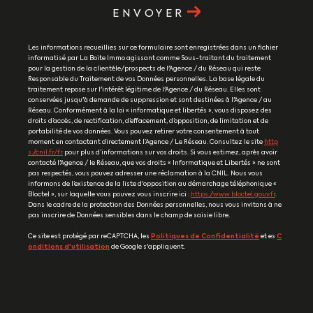
ENVOYER
Les informations recueillies sur ce formulaire sont enregistrées dans un fichier
informatisé par La Boite Immo agissant comme Sous-traitant du traitement
pour la gestion de la clientèle/prospects de l'Agence / du Réseau qui reste
Responsable du Traitement de vos Données personnelles. La base légale du
traitement repose sur l'intérêt légitime de l'Agence / du Réseau. Elles sont
conservées jusqu'à demande de suppression et sont destinées à l'Agence / au
Réseau. Conformément à la loi « informatique et libertés », vous disposez des
droits d’accès, de rectification, d’effacement, d’opposition, de limitation et de
portabilité de vos données. Vous pouvez retirer votre consentement à tout
moment en contactant directement l’Agence / Le Réseau. Consultez le site
http
s://cnil.fr/fr
pour plus d’informations sur vos droits. Si vous estimez, après avoir
contacté l'Agence / le Réseau, que vos droits « Informatique et Libertés » ne sont
pas respectés, vous pouvez adresser une réclamation à la CNIL. Nous vous
informons de l’existence de la liste d'opposition au démarchage téléphonique «
Bloctel », sur laquelle vous pouvez vous inscrire ici :
https://www.bloctel.gouv.fr
.
Dans le cadre de la protection des Données personnelles, nous vous invitons à ne
pas inscrire de Données sensibles dans le champ de saisie libre.
Ce site est protégé par reCAPTCHA, les
Politiques de Confidentialité
et es
C
onditions d'utilisation
de Google s'appliquent.