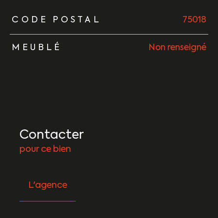
TRAD_ZEPHYR_Caracteristique
TRAD_ZEPHYR_Valeurs
CODE POSTAL
75018
MEUBLÉ
Non renseigné
Contacter
pour ce bien
L'agence