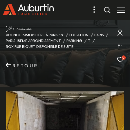
V
o
r
e
r
e
c
e
c
e
AGENCE IMMOBILIÈRE À PARIS 18
LOCATION
PARIS
PARIS 18EME ARRONDISSEMENT
PARKING
T
Fr
BOX RUE RIQUET DISPONIBLE DE SUITE
0
RETOUR