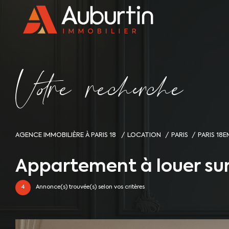
V
o
r
e
r
e
c
e
c
e
AGENCE IMMOBILIÈRE À PARIS 18
LOCATION
PARIS
PARIS 18
Appartement à louer su
4
Annonce(s) trouvée(s) selon vos critères