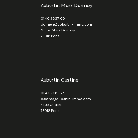
Auburtin Marx Dormoy
01 40 38 37 00
damien@auburtin-immo.com
63 rue Marx Dormoy
75018
Paris
Auburtin Custine
01 42 52 86 27
custine@auburtin-immo.com
4 rue Custine
75018
Paris