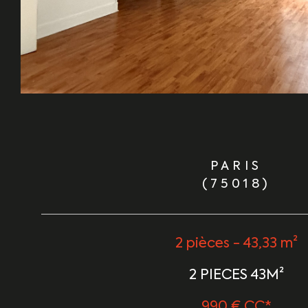
PARIS
(75018)
2 pièces - 43,33 m²
2 PIECES 43M²
990 €
CC*