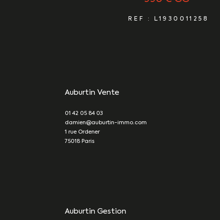
REF : L1930011258
Auburtin Vente
01 42 05 84 03
damien@auburtin-immo.com
1 rue Ordener
75018
Paris
Auburtin Gestion