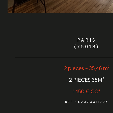
PARIS
(75018)
2 pièces - 35,46 m²
2 PIECES 35M²
1 150 €
CC*
REF : L2070011775