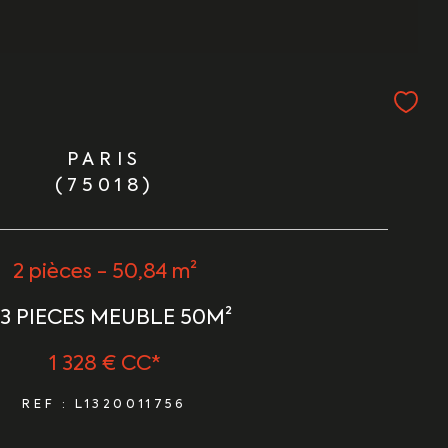
PARIS
(75018)
2 pièces - 50,84 m²
/3 PIECES MEUBLE 50M²
1 328 €
CC*
REF : L1320011756