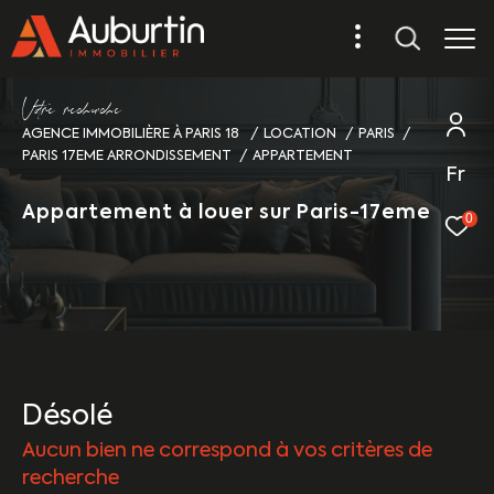
V
o
r
e
r
e
c
e
c
e
AGENCE IMMOBILIÈRE À PARIS 18
LOCATION
PARIS
PARIS 17EME ARRONDISSEMENT
APPARTEMENT
Fr
Appartement à louer sur Paris-17eme
0
Désolé
Aucun bien ne correspond à vos critères de
recherche