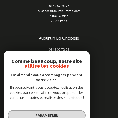
01 42 52 86 27
custine@auburtin-immo.com
4 rue Custine
75018
Paris
Auburtin La Chapelle
01 46 07 72 05
damien@auburtin-immo.com
209 rue du Faubourg St Denis
Comme beaucoup, notre site
utilise les cookies
75010
Paris
On aimerait vous accompagner pendant
votre visite.
Nous suivre sur
En poursuivant, vous acceptez l'utilisation des
cookies par ce site, afin de vous proposer des
contenus adaptés et réaliser des statistiques !
PARAMÉTRER